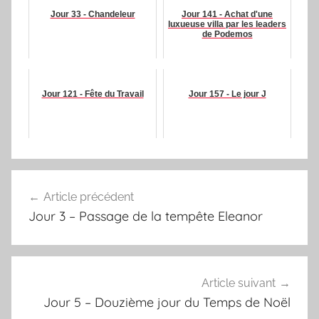
Jour 33 - Chandeleur
Jour 141 - Achat d'une
luxueuse villa par les leaders
de Podemos
Jour 121 - Fête du Travail
Jour 157 - Le jour J
Navigation
Article précédent
de
Jour 3 – Passage de la tempête Eleanor
l’article
Article suivant
Jour 5 – Douzième jour du Temps de Noël