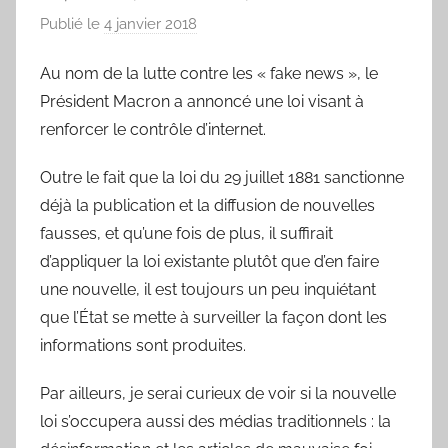
Publié le
4 janvier 2018
p
a
Au nom de la lutte contre les « fake news », le
r
Président Macron a annoncé une loi visant à
L
a
renforcer le contrôle d’internet.
C
Outre le fait que la loi du 29 juillet 1881 sanctionne
h
déjà la publication et la diffusion de nouvelles
a
n
fausses, et qu’une fois de plus, il suffirait
s
d’appliquer la loi existante plutôt que d’en faire
o
une nouvelle, il est toujours un peu inquiétant
n
que l’État se mette à surveiller la façon dont les
d
informations sont produites.
u
J
Par ailleurs, je serai curieux de voir si la nouvelle
o
loi s’occupera aussi des médias traditionnels : la
u