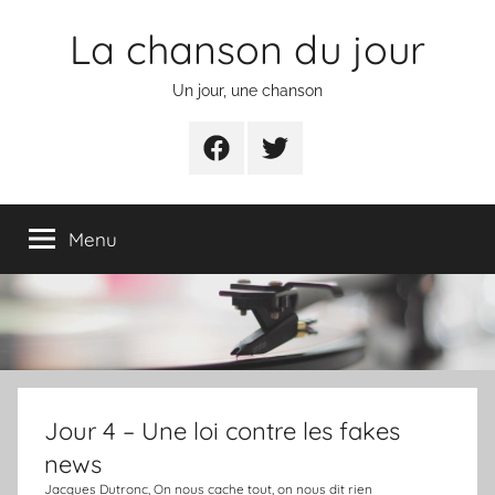
Aller
La chanson du jour
au
contenu
Un jour, une chanson
Facebook
Twitter
Menu
Jour 4 – Une loi contre les fakes
news
Jacques Dutronc, On nous cache tout, on nous dit rien