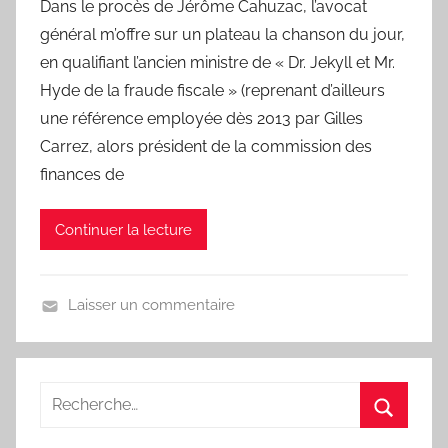
Dans le procès de Jérôme Cahuzac, l’avocat
r
général m’offre sur un plateau la chanson du jour,
L
a
en qualifiant l’ancien ministre de « Dr. Jekyll et Mr.
C
Hyde de la fraude fiscale » (reprenant d’ailleurs
h
une référence employée dès 2013 par Gilles
a
Carrez, alors président de la commission des
n
finances de
s
o
Continuer la lecture
n
d
u
Laisser un commentaire
J
U
o
n
u
j
r
o
u