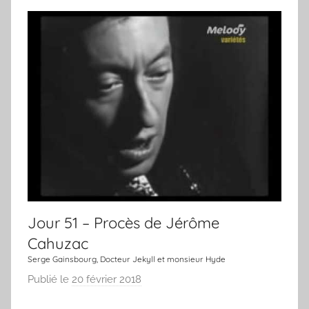
Jour 51 – Procès de Jérôme
Cahuzac
Serge Gainsbourg, Docteur Jekyll et monsieur Hyde
Publié le
20 février 2018
p
a