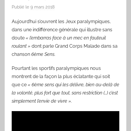
Publié le
9 mars 2018
p
a
Aujourd’hui s’ouvrent les Jeux paralympiques,
r
dans une indifférence générale qui illustre sans
L
a
doute
« l’embarras face à un mec en fauteuil
C
roulant »
dont parle Grand Corps Malade dans sa
h
chanson
6ème Sens
.
a
n
Pourtant les sportifs paralympiques nous
s
montrent de la façon la plus éclatante qui soit
o
que ce
« 6ème sens qui les délivre, bien au-delà de
n
la volonté, plus fort que tout, sans restriction (…) c’est
d
simplement l’envie de vivre ».
u
J
o
u