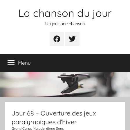
Aller
La chanson du jour
au
contenu
Un jour, une chanson
Facebook
Twitter
Menu
Jour 68 – Ouverture des jeux
paralympiques d’hiver
Grand Corps Malade, 6ème Sens