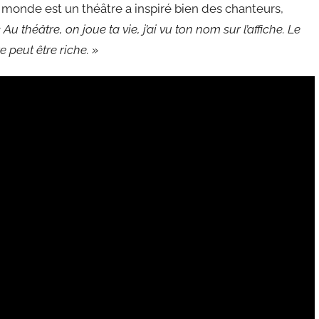
 monde est un théâtre a inspiré bien des chanteurs,
 Au théâtre, on joue ta vie, j’ai vu ton nom sur l’affiche. Le
re peut être riche. »