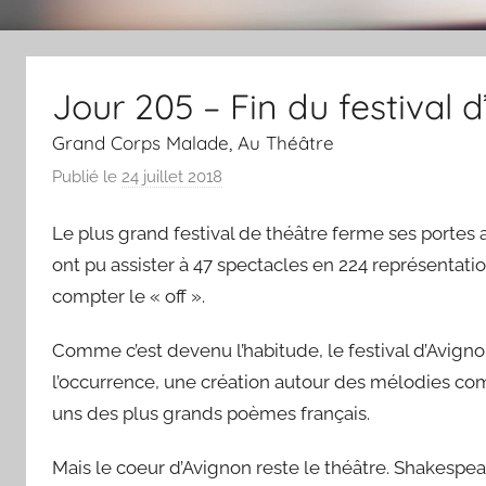
Jour 205 – Fin du festival 
Grand Corps Malade, Au Théâtre
Publié le
24 juillet 2018
p
a
Le plus grand festival de théâtre ferme ses portes 
r
L
ont pu assister à 47 spectacles en 224 représentati
a
compter le « off ».
C
h
Comme c’est devenu l’habitude, le festival d’Avigno
a
l’occurrence, une création autour des mélodies c
n
uns des plus grands poèmes français.
s
o
Mais le coeur d’Avignon reste le théâtre. Shakespear