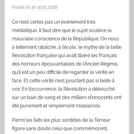
Publié le
30 août 2018
p
a
Ce n’est certes pas un événement très
r
médiatique. Il faut dire que le sujet soulève la
L
a
mauvaise conscience de la République. On nous
C
a tellement rabâché, à l’école, le mythe de la belle
h
Révolution française qui avait libéré les Français
a
des horreurs épouvantables de l’Ancien Régime,
n
qu’il est un peu difficile de regarder la vérité en
s
face. Et cette vérité n’est pourtant pas si belle à
o
voir. En l’occurrence, la Révolution a débouché
n
sur un bain de sang et des milliers d’innocents ont
d
été purement et simplement massacrés.
u
J
Parmi les faits les plus sordides de la Terreur
o
figure sans doute celui que commémorent,
u