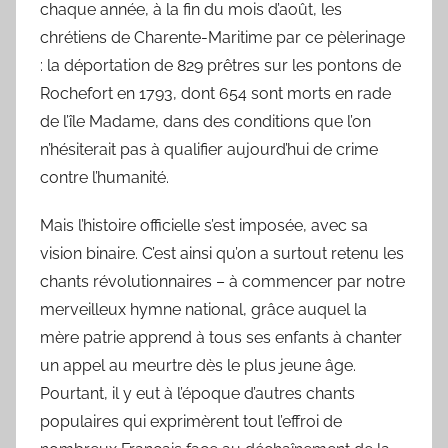
chaque année, à la fin du mois d’août, les
r
chrétiens de Charente-Maritime par ce pèlerinage
: la déportation de
829 prêtres sur les pontons de
Rochefort en 1793, dont 654 sont morts en rade
de l’île Madame, dans des conditions que l’on
n’hésiterait pas à qualifier aujourd’hui de crime
contre l’humanité.
Mais l’histoire officielle s’est imposée, avec sa
vision binaire. C’est ainsi qu’on a surtout retenu les
chants révolutionnaires – à commencer par notre
merveilleux hymne national, grâce auquel la
mère patrie apprend à tous ses enfants à chanter
un appel au meurtre dès le plus jeune âge.
Pourtant, il y eut à l’époque d’autres chants
populaires qui exprimèrent tout l’effroi de