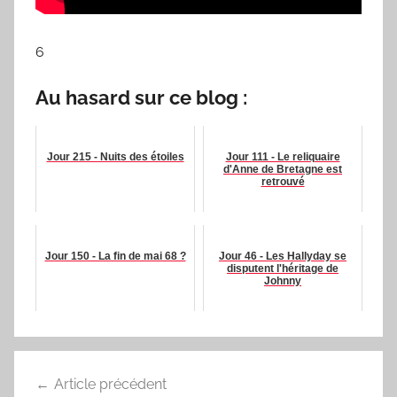
6
Au hasard sur ce blog :
Jour 215 - Nuits des étoiles
Jour 111 - Le reliquaire
d'Anne de Bretagne est
retrouvé
Jour 150 - La fin de mai 68 ?
Jour 46 - Les Hallyday se
disputent l'héritage de
Johnny
Navigation
Article précédent