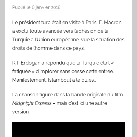
Publié le
6 janvier 2018
p
a
Le président turc était en visite à Paris. E. Macron
r
a exclu toute avancée vers l’adhésion de la
L
a
Turquie à l’Union européenne, vue la situation des
C
droits de l’homme dans ce pays.
h
R.T. Erdogan a répondu que la Turquie était «
a
n
fatiguée » d’implorer sans cesse cette entrée.
s
Manifestement, Istamboul a le blues…
o
La chanson figure dans la bande originale du film
n
d
Midgnight Express
– mais c’est ici une autre
u
version.
J
o
u