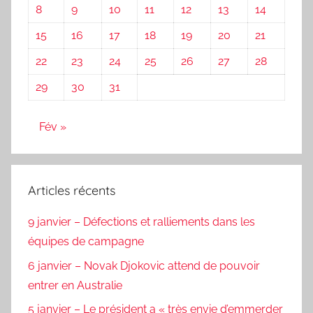
8
9
10
11
12
13
14
15
16
17
18
19
20
21
22
23
24
25
26
27
28
29
30
31
Fév »
Articles récents
9 janvier – Défections et ralliements dans les
équipes de campagne
6 janvier – Novak Djokovic attend de pouvoir
entrer en Australie
5 janvier – Le président a « très envie d’emmerder