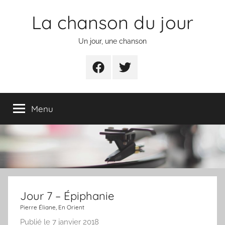
Aller
La chanson du jour
au
contenu
Un jour, une chanson
Facebook
Twitter
Menu
Jour 7 – Épiphanie
Pierre Éliane, En Orient
Publié le
7 janvier 2018
p