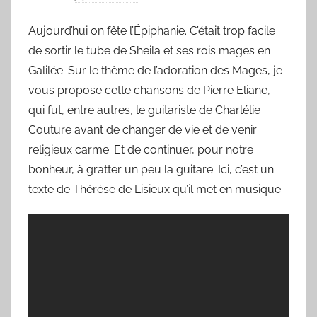
a
Aujourd’hui on fête l’Épiphanie. C’était trop facile
r
de sortir le tube de Sheila et ses rois mages en
L
a
Galilée. Sur le thème de l’adoration des Mages, je
C
vous propose cette chansons de Pierre Eliane,
h
qui fut, entre autres, le guitariste de Charlélie
a
Couture avant de changer de vie et de venir
n
religieux carme. Et de continuer, pour notre
s
bonheur, à gratter un peu la guitare. Ici, c’est un
o
texte de Thérèse de Lisieux qu’il met en musique.
n
d
u
J
o
u
r