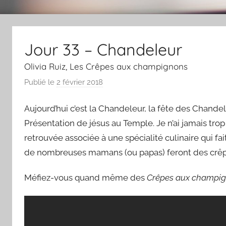
Jour 33 – Chandeleur
Olivia Ruiz, Les Crêpes aux champignons
Publié le
2 février 2018
p
a
Aujourd’hui c’est la Chandeleur, la fête des Chandel
r
L
Présentation de jésus au Temple. Je n’ai jamais trop 
a
retrouvée associée à une spécialité culinaire qui fai
C
de nombreuses mamans (ou papas) feront des crêpes
h
a
Méfiez-vous quand même des
Crêpes aux champi
n
s
o