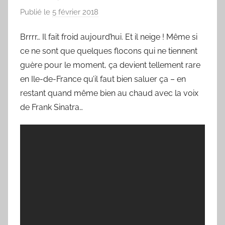
Publié le
5 février 2018
p
a
Brrrr… Il fait froid aujourd’hui. Et il neige ! Même si
r
ce ne sont que quelques flocons qui ne tiennent
L
a
guère pour le moment, ça devient tellement rare
C
en Ile-de-France qu’il faut bien saluer ça – en
h
restant quand même bien au chaud avec la voix
a
de Frank Sinatra…
n
s
o
n
d
u
J
o
u