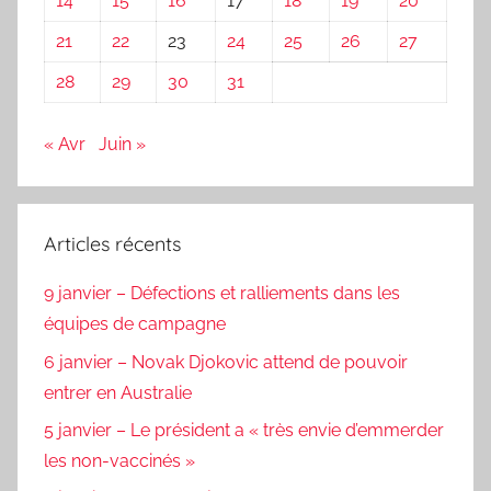
14
15
16
17
18
19
20
21
22
23
24
25
26
27
28
29
30
31
« Avr
Juin »
Articles récents
9 janvier – Défections et ralliements dans les
équipes de campagne
6 janvier – Novak Djokovic attend de pouvoir
entrer en Australie
5 janvier – Le président a « très envie d’emmerder
les non-vaccinés »