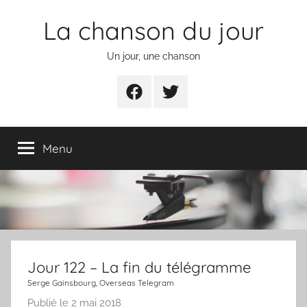
Aller
La chanson du jour
au
contenu
Un jour, une chanson
Facebook
Twitter
Menu
Jour 122 – La fin du télégramme
Serge Gainsbourg, Overseas Telegram
Publié le
2 mai 2018
p