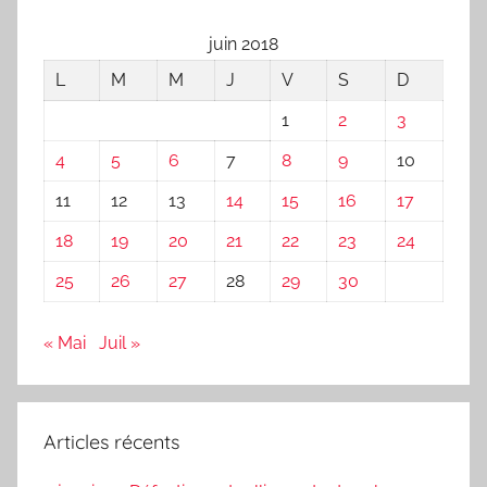
u
juin 2018
n
L
M
M
J
V
S
D
e
c
1
2
3
h
4
5
6
7
8
9
10
a
n
11
12
13
14
15
16
17
s
18
19
20
21
22
23
24
o
n
25
26
27
28
29
30
« Mai
Juil »
Articles récents