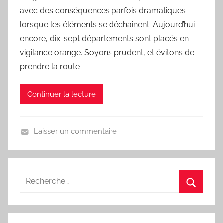
C
avec des conséquences parfois dramatiques
h
lorsque les éléments se déchaînent. Aujourd’hui
a
encore, dix-sept départements sont placés en
n
vigilance orange. Soyons prudent, et évitons de
s
prendre la route
o
n
Continuer la lecture
d
u
J
Laisser un commentaire
o
U
u
n
r
j
o
u
r
,