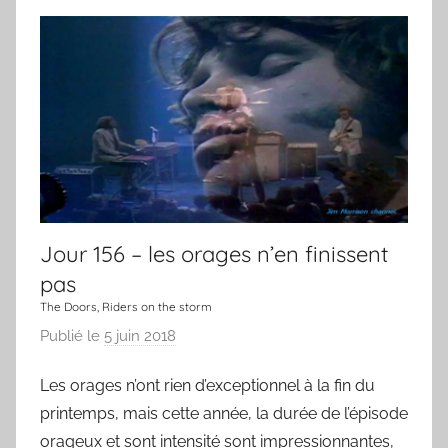
Jour 156 – les orages n’en finissent
pas
The Doors, Riders on the storm
Publié le
5 juin 2018
p
a
Les orages n’ont rien d’exceptionnel à la fin du
r
printemps, mais cette année, la durée de l’épisode
L
a
orageux et sont intensité sont impressionnantes,