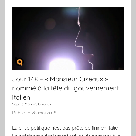
o
j
u
o
r
u
r
,
u
n
e
c
Jour 148 – « Monsieur Ciseaux »
h
a
nommé à la tête du gouvernement
n
italien
s
Sophie Maurin, Ciseaux
o
Publié le
28 mai 2018
p
n
a
La crise politique n’est pas prête de finir en Italie.
r