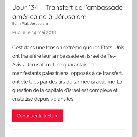
n
Jour 134 – Transfert de l’ambassade
s
américaine à Jérusalem
o
Edith Piaf, Jérusalem
n
Publié le
14 mai 2018
p
a
C’est dans une tension extrême que les États-Unis
r
ont transféré leur ambassade en Israël de Tel-
L
a
Aviv à Jérusalem. Une quarantaine de
C
manifestants palestiniens, opposés à ce transfert,
h
ont été tués par des tirs de l’armée israélienne. La
a
question de la capitale d’Israël est complexe et
n
cristallise depuis 70 ans les
s
o
Continuer la lecture
n
d
u