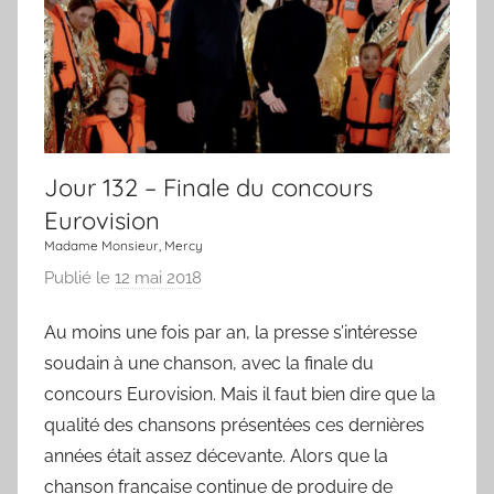
r
,
u
n
e
c
Jour 132 – Finale du concours
h
a
Eurovision
n
Madame Monsieur, Mercy
s
Publié le
12 mai 2018
p
o
a
n
Au moins une fois par an, la presse s’intéresse
r
soudain à une chanson, avec la finale du
L
a
concours Eurovision. Mais il faut bien dire que la
C
qualité des chansons présentées ces dernières
h
années était assez décevante. Alors que la
a
chanson française continue de produire de