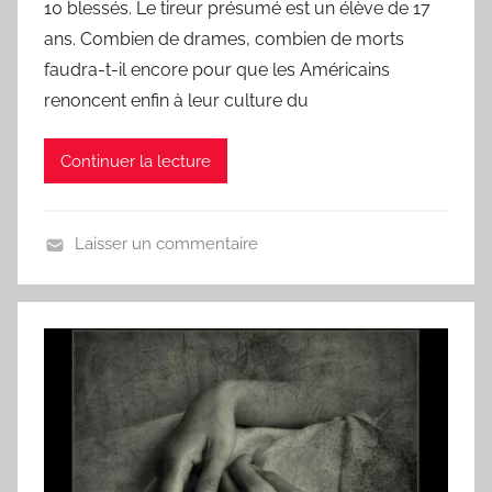
a
10 blessés. Le tireur présumé est un élève de 17
C
ans. Combien de drames, combien de morts
h
faudra-t-il encore pour que les Américains
a
renoncent enfin à leur culture du
n
s
Continuer la lecture
o
n
d
Laisser un commentaire
u
U
J
n
o
j
u
o
r
u
r
,
u