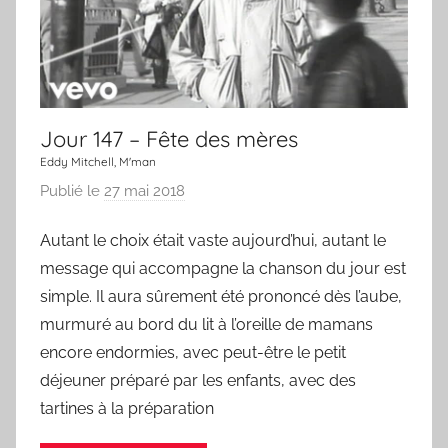
,
u
n
e
c
Jour 147 – Fête des mères
h
a
Eddy Mitchell, M'man
n
Publié le
27 mai 2018
p
s
a
Autant le choix était vaste aujourd’hui, autant le
o
r
n
message qui accompagne la chanson du jour est
L
a
simple. Il aura sûrement été prononcé dès l’aube,
C
murmuré au bord du lit à l’oreille de mamans
h
encore endormies, avec peut-être le petit
a
déjeuner préparé par les enfants, avec des
n
tartines à la préparation
s