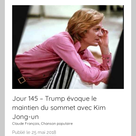
u
j
r
o
u
r
,
u
n
e
c
h
a
n
Jour 145 – Trump évoque le
s
maintien du sommet avec Kim
o
Jong-un
n
Claude François, Chanson populaire
Publié le
25 mai 2018
p