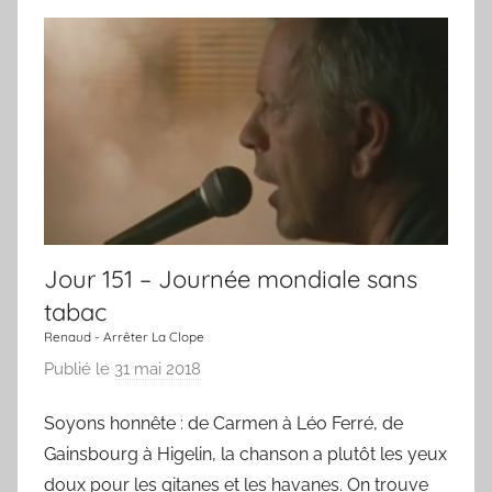
Jour 151 – Journée mondiale sans
tabac
Renaud - Arrêter La Clope
Publié le
31 mai 2018
p
a
Soyons honnête : de Carmen à Léo Ferré, de
r
Gainsbourg à Higelin, la chanson a plutôt les yeux
L
a
doux pour les gitanes et les havanes. On trouve