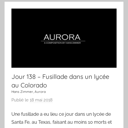
n
r
j
o
u
r
,
u
n
e
c
Jour 138 – Fusillade dans un lycée
h
a
au Colorado
n
Hans Zimmer, Aurora
s
Publié le
18 mai 2018
p
o
a
n
Une fusillade a eu lieu ce jour dans un lycée de
r
Santa Fe, au Texas, faisant au moins 10 morts et
L