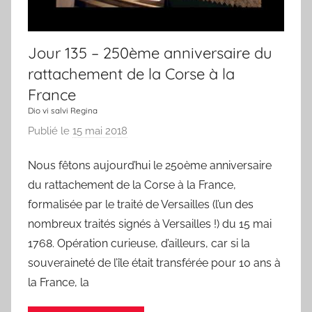
h
a
n
Jour 135 – 250ème anniversaire du
s
rattachement de la Corse à la
o
France
n
Dio vi salvi Regina
Publié le
15 mai 2018
p
a
Nous fêtons aujourd’hui le 250ème anniversaire
r
du rattachement de la Corse à la France,
L
a
formalisée par le traité de Versailles (l’un des
C
nombreux traités signés à Versailles !) du 15 mai
h
1768. Opération curieuse, d’ailleurs, car si la
a
souveraineté de l’île était transférée pour 10 ans à
n
la France, la
s
o