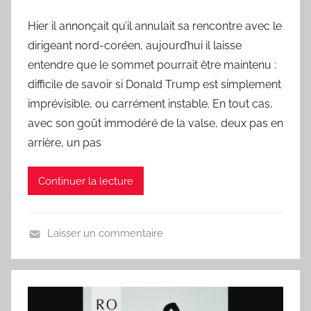
a
Hier il annonçait qu’il annulait sa rencontre avec le
r
dirigeant nord-coréen, aujourd’hui il laisse
L
a
entendre que le sommet pourrait être maintenu :
C
difficile de savoir si Donald Trump est simplement
h
imprévisible, ou carrément instable. En tout cas,
a
avec son goût immodéré de la valse, deux pas en
n
arrière, un pas
s
o
Continuer la lecture
n
d
u
Laisser un commentaire
J
U
o
n
u
j
r
o