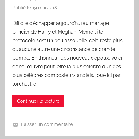
o
Publié le
19 mai 2018
p
n
a
Difficile d’échapper aujourd’hui au mariage
r
princier de Harry et Meghan. Même si le
L
a
protocole s’est un peu assouplie, cela reste plus
C
qu’aucune autre une circonstance de grande
h
pompe. En l’honneur des nouveaux époux, voici
a
donc l’œuvre peut-être la plus célèbre d’un des
n
plus célèbres composteurs anglais, joué ici par
s
l’orchestre
o
n
Continuer la lecture
d
u
J
Laisser un commentaire
o
U
u