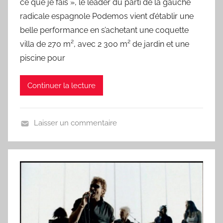
ce que je fais », le leader du parti de la gauche
L
a
radicale espagnole Podemos vient d’établir une
C
belle performance en s’achetant une coquette
h
villa de 270 m², avec 2 300 m² de jardin et une
a
piscine pour
n
s
Continuer la lecture
o
n
d
Laisser un commentaire
u
U
J
n
o
j
u
o
r
u
r
,