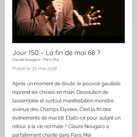
n
e
c
h
a
n
Jour 150 – La fin de mai 68 ?
s
Claude Nougaro - Paris Mai
o
Publié le
30 mai 2018
p
n
a
Après un moment de doute, le pouvoir gaulliste
r
reprend les choses en main. Dissolution de
L
a
l’assemblée et surtout manifestation monstre
C
avenue des Champs Elysées. C’est la fin des
h
événements de mai 68. Etaits-ce pour autant un
a
retour à la vie normale ? Claure Nougaro a
n
parfaitement chanté dans Paris Mai