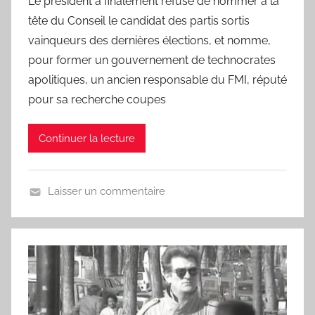
Le président a finalement refusé de nommer à la
L
a
tête du Conseil le candidat des partis sortis
C
vainqueurs des dernières élections, et nomme,
h
pour former un gouvernement de technocrates
a
apolitiques, un ancien responsable du FMI, réputé
n
pour sa recherche coupes
s
o
Continuer la lecture
n
d
u
Laisser un commentaire
J
U
o
n
u
j
r
o
u
r