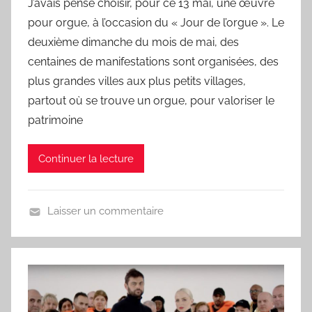
n
J’avais pensé choisir, pour ce 13 mai, une œuvre
r
pour orgue, à l’occasion du « Jour de l’orgue ». Le
L
a
deuxième dimanche du mois de mai, des
C
centaines de manifestations sont organisées, des
h
plus grandes villes aux plus petits villages,
a
partout où se trouve un orgue, pour valoriser le
n
patrimoine
s
o
Continuer la lecture
n
d
u
Laisser un commentaire
J
U
o
n
u
j
r
o
u