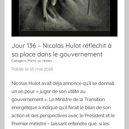
n
e
c
h
a
n
Jour 136 – Nicolas Hulot réfléchit à
s
sa place dans le gouvernement
o
Calogero, Partir ou rester
n
Publié le
16 mai 2018
p
a
Nicolas Hulot avait déjà annoncé qu’il se donnait
r
un an pour « juger de son utilité au
L
a
gouvernement ». Le Ministre de la Transition
C
énergétique a indiqué qu’il ferait le bilan de son
h
action et des perspectives avec le Président et le
a
Premier ministre – laissant entendre que, si les
n