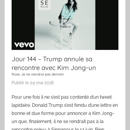
u
r
,
u
n
e
c
Jour 144 – Trump annule sa
h
a
rencontre avec Kim Jong-un
n
Rose, Je ne viendrai pas demain
s
Publié le
24 mai 2018
p
o
a
n
Pour une fois il ne s’est pas contenté d’un tweet
r
lapidaire. Donald Trump s’est fendu d’une lettre en
L
a
bonne et due forme pour annoncer à Kim Jong-
C
un que, finalement, il ne se rendrait pas à la
h
rencontre prévu à Singapour le 12 juin. Bien