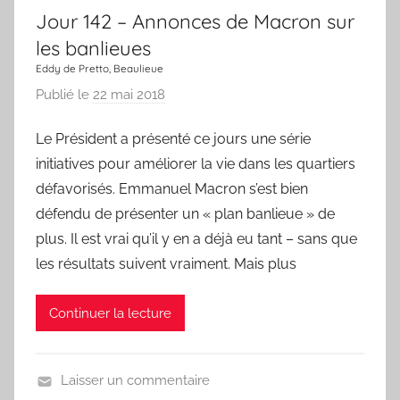
Jour 142 – Annonces de Macron sur
h
a
les banlieues
n
Eddy de Pretto, Beaulieue
s
Publié le
22 mai 2018
p
o
a
n
Le Président a présenté ce jours une série
r
initiatives pour améliorer la vie dans les quartiers
L
a
défavorisés. Emmanuel Macron s’est bien
C
défendu de présenter un « plan banlieue » de
h
plus. Il est vrai qu’il y en a déjà eu tant – sans que
a
les résultats suivent vraiment. Mais plus
n
s
Continuer la lecture
o
n
d
Laisser un commentaire
u