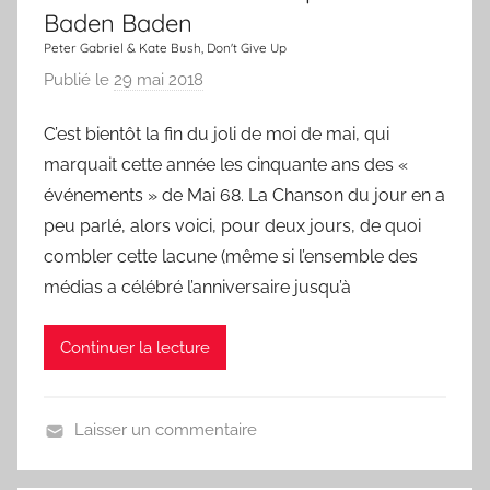
a
Baden Baden
n
Peter Gabriel & Kate Bush, Don't Give Up
s
Publié le
29 mai 2018
p
o
a
n
C’est bientôt la fin du joli de moi de mai, qui
r
marquait cette année les cinquante ans des «
L
a
événements » de Mai 68. La Chanson du jour en a
C
peu parlé, alors voici, pour deux jours, de quoi
h
combler cette lacune (même si l’ensemble des
a
médias a célébré l’anniversaire jusqu’à
n
s
Continuer la lecture
o
n
d
Laisser un commentaire
u
U
J
n