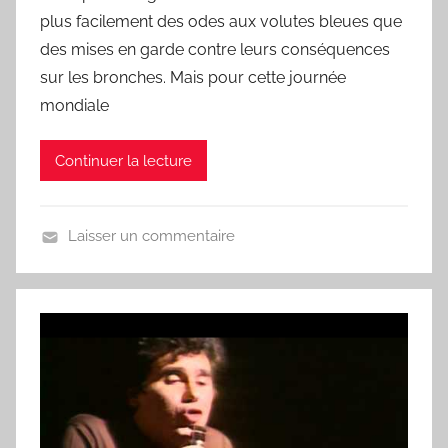
C
plus facilement des odes aux volutes bleues que
h
des mises en garde contre leurs conséquences
a
sur les bronches. Mais pour cette journée
n
mondiale
s
o
Continuer la lecture
n
d
u
Laisser un commentaire
J
U
o
n
u
j
r
o
u
r
,
u