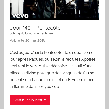
u
n
e
c
Jour 140 – Pentecôte
h
a
Johnny Hallyday, Allumer le feu
n
Publié le
20 mai 2018
p
s
a
C’est aujourd’hui la Pentecôte : le cinquantième
o
r
n
jour après Pâques, où selon le récit, les Apôtres
L
a
sentirent le vent qui se déchaîne. Il a suffi d’une
C
étincelle divine pour que des langues de feu se
h
posent sur chacun d’eux – et qu’ils voient grandir
a
la flamme dans les yeux de
n
s
Continuer la lecture
o