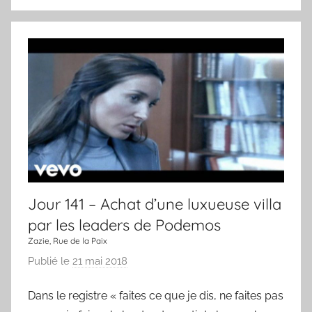
U
J
n
o
j
u
o
r
u
r
,
u
n
e
c
Jour 141 – Achat d’une luxueuse villa
h
a
par les leaders de Podemos
n
Zazie, Rue de la Paix
s
Publié le
21 mai 2018
p
o
a
n
Dans le registre « faites ce que je dis, ne faites pas
r