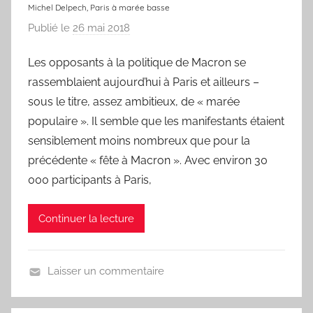
n
Michel Delpech, Paris à marée basse
s
Publié le
26 mai 2018
p
o
a
n
Les opposants à la politique de Macron se
r
rassemblaient aujourd’hui à Paris et ailleurs –
L
a
sous le titre, assez ambitieux, de « marée
C
populaire ». Il semble que les manifestants étaient
h
sensiblement moins nombreux que pour la
a
précédente « fête à Macron ». Avec environ 30
n
000 participants à Paris,
s
o
Continuer la lecture
n
d
u
Laisser un commentaire
J
U
o
n