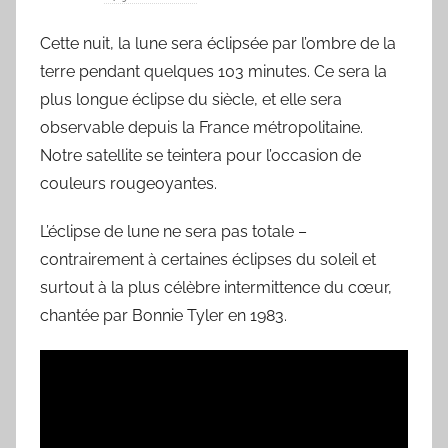
a
Cette nuit, la lune sera éclipsée par l’ombre de la
r
terre pendant quelques 103 minutes. Ce sera la
L
a
plus longue éclipse du siècle, et elle sera
C
observable depuis la France métropolitaine.
h
Notre satellite se teintera pour l’occasion de
a
couleurs rougeoyantes.
n
s
L’éclipse de lune ne sera pas totale –
o
contrairement à certaines éclipses du soleil et
n
surtout à la plus célèbre intermittence du cœur,
d
chantée par Bonnie Tyler en 1983.
u
J
o
u
r