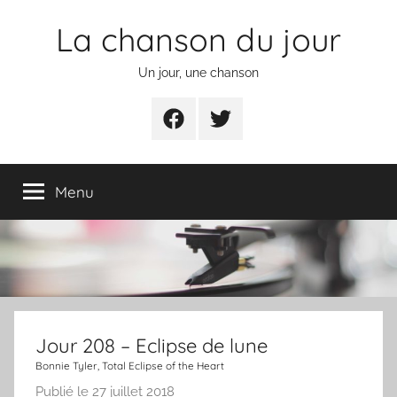
Aller
La chanson du jour
au
contenu
Un jour, une chanson
Facebook
Twitter
Menu
Jour 208 – Eclipse de lune
Bonnie Tyler, Total Eclipse of the Heart
Publié le
27 juillet 2018
p