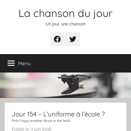
Aller
La chanson du jour
au
contenu
Un jour, une chanson
Facebook
Twitter
Menu
Jour 154 – L’uniforme à l’école ?
Pink Floyd, Another Brick in the Wall
Publié le
3 juin 2018
p