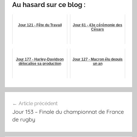
Au hasard sur ce blog :
Jour 121 - Fête du Travail
Jour 61 - 43e cérémonie des
Césars
Jour 177 - Harley-Davidson
Jour 127 - Macron élu depuis
délocalise sa production
un an
Navigation
Article précédent
de
Jour 153 – Finale du championnat de France
l’article
de rugby