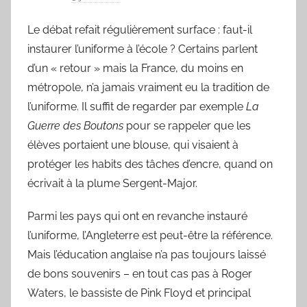
a
Le débat refait régulièrement surface : faut-il
r
instaurer l’uniforme à l’école ? Certains parlent
L
a
d’un « retour » mais la France, du moins en
C
métropole, n’a jamais vraiment eu la tradition de
h
l’uniforme. Il suffit de regarder par exemple
La
a
Guerre des Boutons
pour se rappeler que les
n
élèves portaient une blouse, qui visaient à
s
protéger les habits des tâches d’encre, quand on
o
écrivait à la plume Sergent-Major.
n
d
Parmi les pays qui ont en revanche instauré
u
l’uniforme, l’Angleterre est peut-être la référence.
J
Mais l’éducation anglaise n’a pas toujours laissé
o
de bons souvenirs – en tout cas pas à Roger
u
Waters, le bassiste de Pink Floyd et principal
r