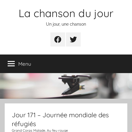
Aller
La chanson du jour
au
contenu
Un jour, une chanson
Facebook
Twitter
Menu
Jour 171 – Journée mondiale des
réfugiés
Grand Corps Malade, Au feu rouge