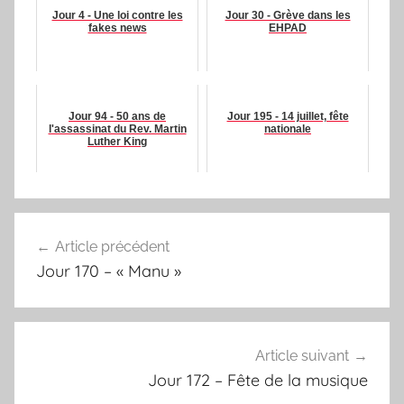
Jour 4 - Une loi contre les
Jour 30 - Grève dans les
fakes news
EHPAD
Jour 94 - 50 ans de
Jour 195 - 14 juillet, fête
l'assassinat du Rev. Martin
nationale
Luther King
Navigation
Article précédent
de
Jour 170 – « Manu »
l’article
Article suivant
Jour 172 – Fête de la musique