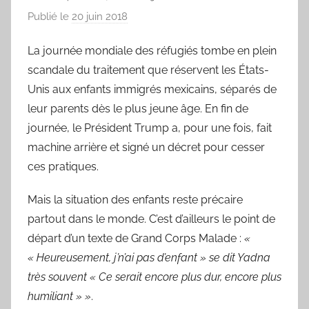
Publié le
20 juin 2018
p
a
La journée mondiale des réfugiés tombe en plein
r
scandale du traitement que réservent les États-
L
a
Unis aux enfants immigrés mexicains, séparés de
C
leur parents dès le plus jeune âge. En fin de
h
journée, le Président Trump a, pour une fois, fait
a
machine arrière et signé un décret pour cesser
n
ces pratiques.
s
o
Mais la situation des enfants reste précaire
n
partout dans le monde. C’est d’ailleurs le point de
d
départ d’un texte de Grand Corps Malade :
«
u
« Heureusement, j’n’ai pas d’enfant » se dit Yadna
J
très souvent « Ce serait encore plus dur, encore plus
o
humiliant » »
.
u