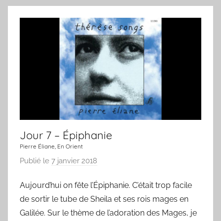
J
n
o
j
u
o
r
u
r
,
u
n
e
c
Jour 7 – Épiphanie
h
a
Pierre Éliane, En Orient
n
Publié le
7 janvier 2018
p
s
a
Aujourd’hui on fête l’Épiphanie. C’était trop facile
o
r
n
de sortir le tube de Sheila et ses rois mages en
L
a
Galilée. Sur le thème de l’adoration des Mages, je