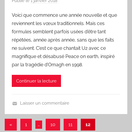
Publié le
1 janvier 2018
p
a
Voici que commence une année nouvelle et que
r
reviennent les vœux traditionnels. Mais ces
L
a
formules semblent parfois usées d’être tant
C
répétées, année après année, sans que les faits
h
ne suivent. C’est ce que chantait U2 avec ce
a
magnifique et désabusé Peace on earth, inspiré
n
par la tragédie d’Omagh en 1998.
s
o
Continuer la lecture
n
d
u
Laisser un commentaire
J
U
o
n
Navigation
u
Articles
«
1
…
10
11
12
j
r