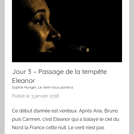
r
,
u
n
e
c
h
a
n
Jour 3 – Passage de la tempête
s
Eleanor
o
Sophie Hunger, Le Vent nous portera
n
Publié le
3 janvier 2018
p
a
Ce début d’année est venteux. Après Ana, Bruno
r
puis Carmen, c’est Eleanor qui a balayé le ciel du
L
a
Nord la France cette nuit. Le vent n’est pas