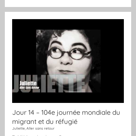
u
U
J
n
o
j
u
o
r
u
r
,
u
n
e
c
h
a
n
Jour 14 – 104e journée mondiale du
s
migrant et du réfugié
o
Juliette, Aller sans retour
n