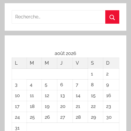
précédents
des
o
u
articles
r
,
u
n
e
août 2026
c
h
L
M
M
J
V
S
D
a
1
2
n
3
4
5
6
7
8
9
s
o
10
11
12
13
14
15
16
n
17
18
19
20
21
22
23
24
25
26
27
28
29
30
31