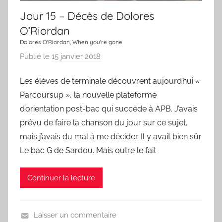
n
Jour 15 – Décès de Dolores
s
O’Riordan
o
Dolores O'Riordan, When you're gone
n
Publié le
15 janvier 2018
p
a
Les élèves de terminale découvrent aujourd’hui «
r
Parcoursup », la nouvelle plateforme
L
a
d’orientation post-bac qui succède à APB. J’avais
C
prévu de faire la chanson du jour sur ce sujet,
h
mais j’avais du mal à me décider. Il y avait bien sûr
a
Le bac G de Sardou. Mais outre le fait
n
s
Continuer la lecture
o
n
d
Laisser un commentaire