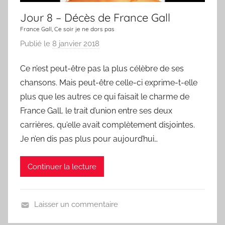
c
Jour 8 – Décès de France Gall
h
a
France Gall, Ce soir je ne dors pas
n
Publié le
8 janvier 2018
p
s
a
Ce n’est peut-être pas la plus célèbre de ses
o
r
n
chansons. Mais peut-être celle-ci exprime-t-elle
L
a
plus que les autres ce qui faisait le charme de
C
France Gall, le trait d’union entre ses deux
h
carrières, qu’elle avait complètement disjointes.
a
Je n’en dis pas plus pour aujourd’hui…
n
s
Continuer la lecture
o
n
d
Laisser un commentaire
u
U