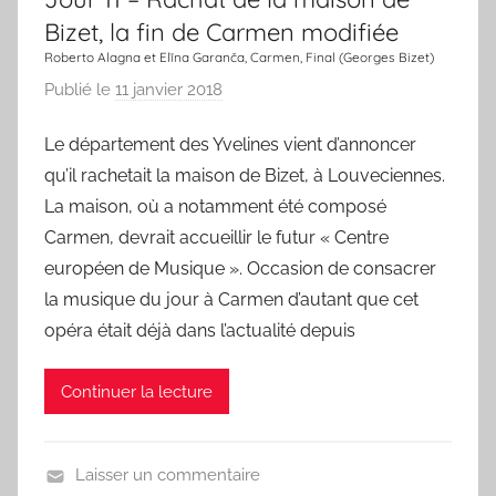
a
Bizet, la fin de Carmen modifiée
n
Roberto Alagna et Elīna Garanča, Carmen, Final (Georges Bizet)
s
Publié le
11 janvier 2018
p
o
a
n
Le département des Yvelines vient d’annoncer
r
qu’il rachetait la maison de Bizet, à Louveciennes.
L
a
La maison, où a notamment été composé
C
Carmen, devrait accueillir le futur « Centre
h
européen de Musique ». Occasion de consacrer
a
la musique du jour à Carmen d’autant que cet
n
opéra était déjà dans l’actualité depuis
s
o
Continuer la lecture
n
d
u
Laisser un commentaire
J