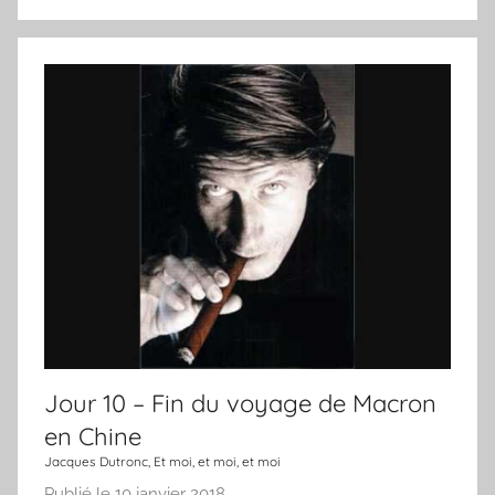
U
o
n
u
j
r
o
u
r
,
u
n
e
c
h
a
n
Jour 10 – Fin du voyage de Macron
s
en Chine
o
Jacques Dutronc, Et moi, et moi, et moi
n
Publié le
10 janvier 2018
p