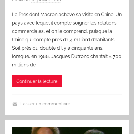
a
Le Président Macron achève sa visite en Chine. Un
r
pays avec lequel il compte soigner les relations
L
a
commerciales, et on le comprend, puisque la
C
Chine qui compte près d’1,4 milliard d’habitants.
h
Soit près du double d’il y a cinquante ans,
a
lorsque, en 1966, Jacques Dutronc chantait « 700
n
millions de
s
o
Continuer la lecture
n
d
u
Laisser un commentaire
J
U
o
n
u
j
r