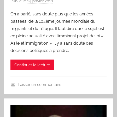
Publié le
14 janvier 2018
p
a
On a parlé, sans doute plus que les années
r
passées, de la 104ème journée mondiale du
L
a
migrants et du réfugié. Il faut dire que le sujet est
C
en pleine actualité avec l’imminent projet de loi «
h
Asile et immigration ». Il y a sans doute des
a
décisions politiques à prendre,
n
s
Continuer la lecture
o
n
d
Laisser un commentaire
u
U
J
n
o
j
u
o
r