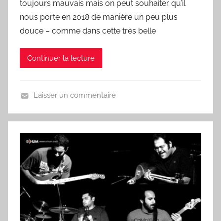
C
toujours mauvais mais on peut souhaiter qu’il
h
nous porte en 2018 de manière un peu plus
a
douce – comme dans cette très belle
n
s
Continuer la lecture
o
n
d
Laisser un commentaire
u
U
J
n
o
j
u
o
r
u
r
,
u
n