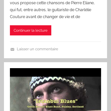
C
vous propose cette chansons de Pierre Eliane,
h
qui fut, entre autres, le guitariste de Charlélie
a
Couture avant de changer de vie et de
n
s
Continuer la lecture
o
n
d
Laisser un commentaire
u
U
J
n
o
j
u
o
r
u
r
,
u
n