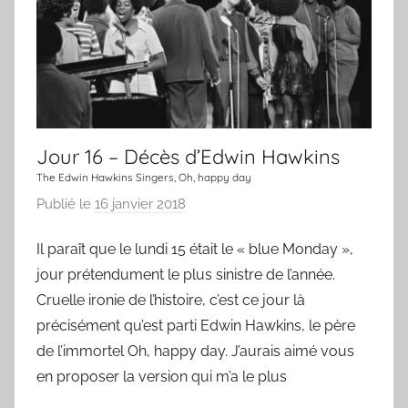
r
,
u
n
e
c
Jour 16 – Décès d’Edwin Hawkins
h
a
The Edwin Hawkins Singers, Oh, happy day
n
Publié le
16 janvier 2018
p
s
a
Il paraît que le lundi 15 était le « blue Monday »,
o
r
n
jour prétendument le plus sinistre de l’année.
L
a
Cruelle ironie de l’histoire, c’est ce jour là
C
précisément qu’est parti Edwin Hawkins, le père
h
de l’immortel Oh, happy day. J’aurais aimé vous
a
en proposer la version qui m’a le plus
n