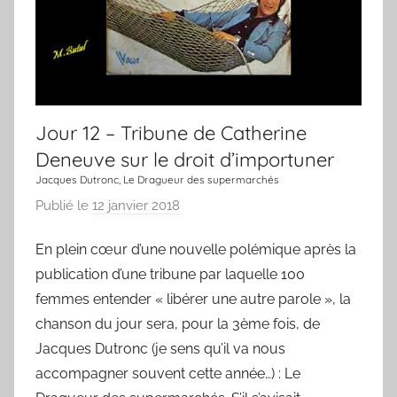
n
e
c
h
a
n
Jour 12 – Tribune de Catherine
s
Deneuve sur le droit d’importuner
o
Jacques Dutronc, Le Dragueur des supermarchés
n
Publié le
12 janvier 2018
p
a
En plein cœur d’une nouvelle polémique après la
r
publication d’une tribune par laquelle 100
L
a
femmes entender « libérer une autre parole », la
C
chanson du jour sera, pour la 3ème fois, de
h
Jacques Dutronc (je sens qu’il va nous
a
accompagner souvent cette année…) : Le
n