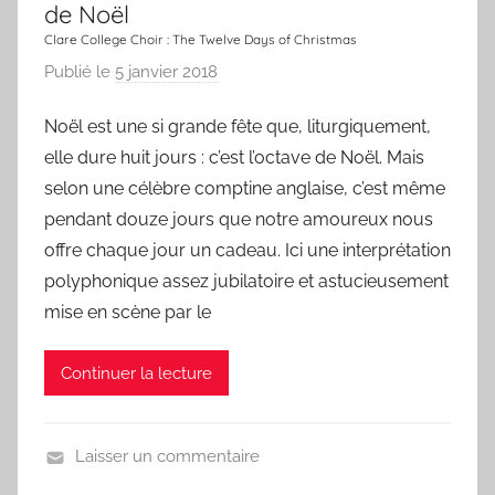
a
de Noël
n
Clare College Choir : The Twelve Days of Christmas
s
Publié le
5 janvier 2018
p
o
a
n
Noël est une si grande fête que, liturgiquement,
r
elle dure huit jours : c’est l’octave de Noël. Mais
L
a
selon une célèbre comptine anglaise, c’est même
C
pendant douze jours que notre amoureux nous
h
offre chaque jour un cadeau. Ici une interprétation
a
polyphonique assez jubilatoire et astucieusement
n
mise en scène par le
s
o
Continuer la lecture
n
d
u
Laisser un commentaire
J
U