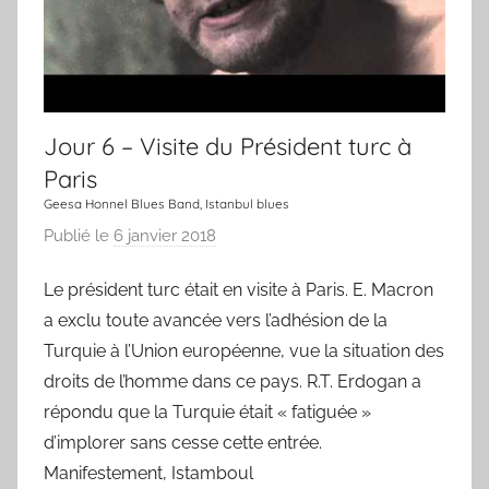
e
c
h
a
n
Jour 6 – Visite du Président turc à
s
Paris
o
Geesa Honnel Blues Band, Istanbul blues
n
Publié le
6 janvier 2018
p
a
Le président turc était en visite à Paris. E. Macron
r
a exclu toute avancée vers l’adhésion de la
L
a
Turquie à l’Union européenne, vue la situation des
C
droits de l’homme dans ce pays. R.T. Erdogan a
h
répondu que la Turquie était « fatiguée »
a
d’implorer sans cesse cette entrée.
n
Manifestement, Istamboul