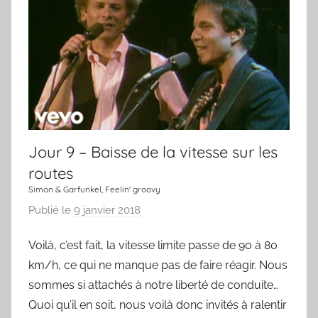
o
u
r
,
u
n
e
c
Jour 9 – Baisse de la vitesse sur les
h
a
routes
n
Simon & Garfunkel, Feelin' groovy
s
Publié le
9 janvier 2018
p
o
a
n
Voilà, c’est fait, la vitesse limite passe de 90 à 80
r
km/h, ce qui ne manque pas de faire réagir. Nous
L
a
sommes si attachés à notre liberté de conduite…
C
Quoi qu’il en soit, nous voilà donc invités à ralentir