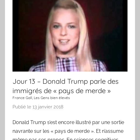
u
r
,
u
n
e
c
h
a
n
Jour 13 – Donald Trump parle des
s
immigrés de « pays de merde »
o
France Gall, Les Gens bien élevés
n
Publié le
13 janvier 2018
p
a
Donald Trump s’est encore illustré par une sortie
r
navrante sur les « pays de merde ». Et n’assume
L
a
même pas ses propos. En sciences cognitives,