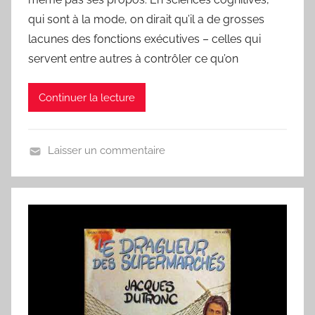
C
qui sont à la mode, on dirait qu’il a de grosses
h
lacunes des fonctions exécutives – celles qui
a
servent entre autres à contrôler ce qu’on
n
s
Continuer la lecture
o
n
d
Laisser un commentaire
u
U
J
n
o
j
u
o
r
u
r
,
u