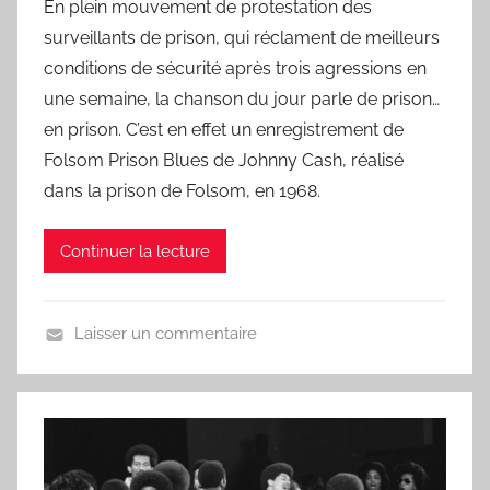
En plein mouvement de protestation des
r
surveillants de prison, qui réclament de meilleurs
L
a
conditions de sécurité après trois agressions en
C
une semaine, la chanson du jour parle de prison…
h
en prison. C’est en effet un enregistrement de
a
Folsom Prison Blues de Johnny Cash, réalisé
n
dans la prison de Folsom, en 1968.
s
o
Continuer la lecture
n
d
u
Laisser un commentaire
J
U
o
n
u
j
r
o
u