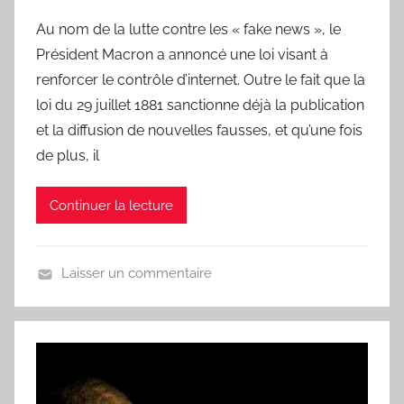
a
Au nom de la lutte contre les « fake news », le
r
Président Macron a annoncé une loi visant à
L
a
renforcer le contrôle d’internet. Outre le fait que la
C
loi du 29 juillet 1881 sanctionne déjà la publication
h
et la diffusion de nouvelles fausses, et qu’une fois
a
de plus, il
n
s
Continuer la lecture
o
n
d
Laisser un commentaire
u
U
J
n
o
j
u
o
r
u