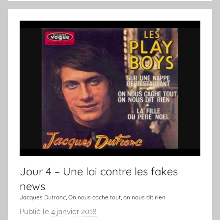
o
n
u
j
r
o
u
r
,
u
n
e
c
h
a
n
Jour 4 – Une loi contre les fakes
s
news
o
Jacques Dutronc, On nous cache tout, on nous dit rien
n
Publié le
4 janvier 2018
p