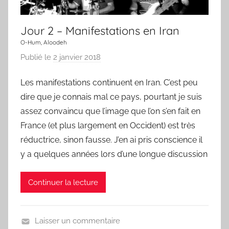
e
c
Jour 2 – Manifestations en Iran
h
a
O-Hum, Aloodeh
n
Publié le
2 janvier 2018
p
s
a
Les manifestations continuent en Iran. C’est peu
o
r
n
dire que je connais mal ce pays, pourtant je suis
L
a
assez convaincu que l’image que l’on s’en fait en
C
France (et plus largement en Occident) est très
h
réductrice, sinon fausse. J’en ai pris conscience il
a
y a quelques années lors d’une longue discussion
n
s
Continuer la lecture
o
n
d
Laisser un commentaire